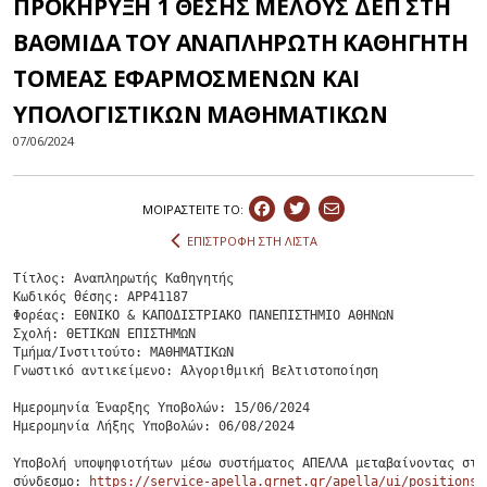
ΠΡΟΚΗΡΥΞΗ 1 ΘΕΣΗΣ ΜΕΛΟΥΣ ΔΕΠ ΣΤΗ
ΒΑΘΜΙΔΑ ΤΟΥ ΑΝΑΠΛΗΡΩΤΗ ΚΑΘΗΓΗΤΗ
ΤΟΜΕΑΣ ΕΦΑΡΜΟΣΜΕΝΩΝ ΚΑΙ
ΥΠΟΛΟΓΙΣΤΙΚΩΝ ΜΑΘΗΜΑΤΙΚΩΝ
07/06/2024
ΜΟΙΡΑΣΤEIΤΕ ΤΟ:
ΕΠΙΣΤΡΟΦΗ ΣΤΗ ΛΙΣΤΑ
Τίτλος: Αναπληρωτής Καθηγητής

Κωδικός θέσης: APP41187

Φορέας: ΕΘΝΙΚΟ & ΚΑΠΟΔΙΣΤΡΙΑΚΟ ΠΑΝΕΠΙΣΤΗΜΙΟ ΑΘΗΝΩΝ

Σχολή: ΘΕΤΙΚΩΝ ΕΠΙΣΤΗΜΩΝ

Τμήμα/Ινστιτούτο: ΜΑΘΗΜΑΤΙΚΩΝ

Γνωστικό αντικείμενο: Αλγοριθμική Βελτιστοποίηση

Ημερομηνία Έναρξης Υποβολών: 15/06/2024

Ημερομηνία Λήξης Υποβολών: 06/08/2024

Υποβολή υποψηφιοτήτων μέσω συστήματος ΑΠΕΛΛΑ μεταβαίνοντας στον
σύνδεσμο: 
https://service-apella.grnet.gr/apella/ui/positions/