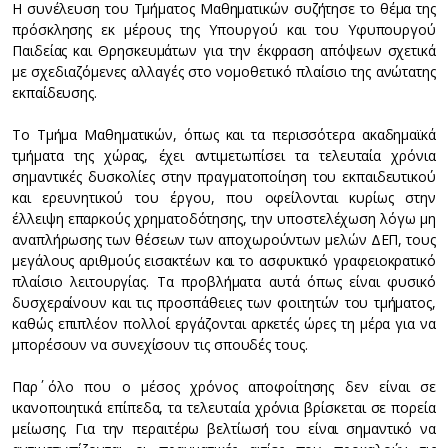
Η συνέλευση του Τμήματος Μαθηματικών συζήτησε το θέμα της
πρόσκλησης εκ μέρους της Υπουργού και του Υφυπουργού
Παιδείας και Θρησκευμάτων για την έκφραση απόψεων σχετικά
με σχεδιαζόμενες αλλαγές στο νομοθετικό πλαίσιο της ανώτατης
εκπαίδευσης.
Το Τμήμα Μαθηματικών, όπως και τα περισσότερα ακαδημαϊκά
τμήματα της χώρας, έχει αντιμετωπίσει τα τελευταία χρόνια
σημαντικές δυσκολίες στην πραγματοποίηση του εκπαιδευτικού
και ερευνητικού του έργου, που οφείλονται κυρίως στην
έλλειψη επαρκούς χρηματοδότησης, την υποστελέχωση λόγω μη
αναπλήρωσης των θέσεων των αποχωρούντων μελών ΔΕΠ, τους
μεγάλους αριθμούς εισακτέων και το ασφυκτικό γραφειοκρατικό
πλαίσιο λειτουργίας. Τα προβλήματα αυτά όπως είναι φυσικό
δυσχεραίνουν και τις προσπάθειες των φοιτητών του τμήματος,
καθώς επιπλέον πολλοί εργάζονται αρκετές ώρες τη μέρα για να
μπορέσουν να συνεχίσουν τις σπουδές τους.
Παρ΄ όλο που ο μέσος χρόνος αποφοίτησης δεν είναι σε
ικανοποιητικά επίπεδα, τα τελευταία χρόνια βρίσκεται σε πορεία
μείωσης. Για την περαιτέρω βελτίωσή του είναι σημαντικό να