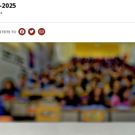
-2025
24
ΣΤEIΤΕ ΤΟ: