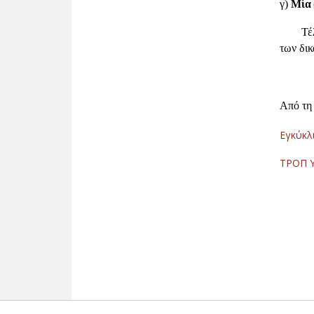
γ)
Μία 
Τέλος 
των δικ
Από τη
Εγκύκ
ΤΡΟΠ Υ