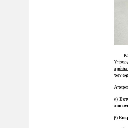
Καλούν
Υπουργ
πρόσω
των ωρ
Απαραί
α)
Εκτυ
που αν
β)
Ευκρ