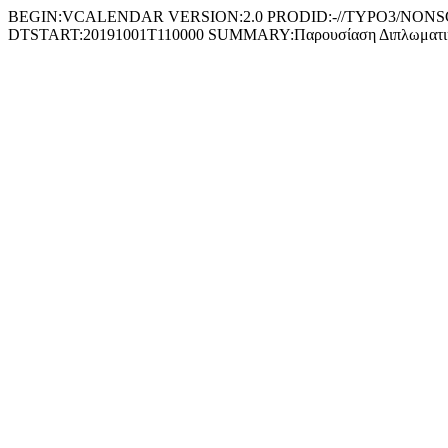
BEGIN:VCALENDAR VERSION:2.0 PRODID:-//TYPO3/NONSGML
DTSTART:20191001T110000 SUMMARY:Παρουσίαση Διπλωματι