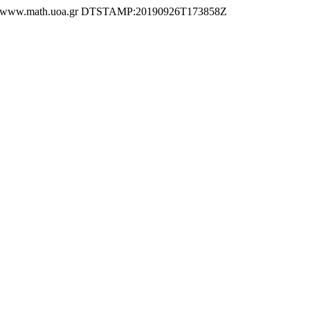
ww.math.uoa.gr DTSTAMP:20190926T173858Z