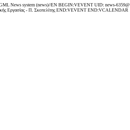
 News system (news)//EN BEGIN:VEVENT UID: news-6359@w
κής Εργασίας - Π. Σκοπελίτης END:VEVENT END:VCALENDAR