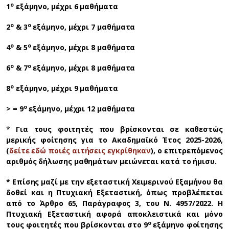
ο
1
εξάμηνο, μέχρι 6 μαθήματα
ο
ο
2
& 3
εξάμηνο, μέχρι 7 μαθήματα
ο
ο
4
& 5
εξάμηνο, μέχρι 8 μαθήματα
ο
ο
6
& 7
εξάμηνο, μέχρι 8 μαθήματα
ο
8
εξάμηνο, μέχρι 9 μαθήματα
ο
> = 9
εξάμηνο, μέχρι 12 μαθήματα
*
Για τους φοιτητές που βρίσκονται σε καθεστώς
μερικής φοίτησης για το Ακαδημαϊκό Έτος 2025-2026,
(
δείτε εδώ ποιές αιτήσεις εγκρίθηκαν
), ο
επιτρεπόμενος
αριθμός δήλωσης μαθημάτων μειώνεται κατά το ήμισυ.
* Επίσης μαζί με την εξεταστική Χειμερινού Εξαμήνου θα
δοθεί και η Πτυχιακή Εξεταστική, όπως προβλέπεται
από το Άρθρο 65, Παράγραφος 3, του Ν. 4957/2022. Η
Πτυχιακή Εξεταστική αφορά αποκλειστικά και μόνο
ο
τους φοιτητές που βρίσκονται στο 9
εξάμηνο φοίτησης