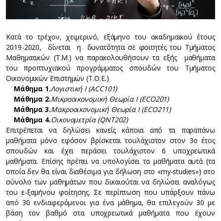
Κατά το τρέχον, χειμερινό, εξάμηνο του ακαδημαϊκού έτους
2019-2020, δίνεται η δυνατότητα σε φοιτητές του Τμήματος
Μαθηματικών (Τ.Μ.) να παρακολουθήσουν τα εξής μαθήματα
του προπτυχιακού προγράμματος σπουδών του Τμήματος
Οικονομικών Επιστημών (Τ.Ο.Ε.)
Μάθημα 1.
Λογιστική Ι (ACC101)
Μάθημα 2.
Μικροοικονομική Θεωρία I (ECO201)
Μάθημα 3.
Μακροοικονομική Θεωρία Ι (ECO211)
Μάθημα 4.
Οικονομετρία (QNT202)
Επιτρέπεται να δηλώσει κανείς κάποια από τα παραπάνω
μαθήματα μόνο εφόσον βρίσκεται τουλάχιστον στον 3ο έτος
σπουδών και έχει περάσει τουλάχιστον 6 υποχρεωτικά
μαθήματα. Επίσης πρέπει να υπολογίσει τα μαθήματα αυτά (τα
οποία δεν θα είναι διαθέσιμα για δήλωση στο «my-studies») στο
σύνολο των μαθημάτων που δικαιούται να δηλώσει αναλόγως
του ε-ξαμήνου φοίτησης. Σε περίπτωση που υπάρξουν πάνω
από 30 ενδιαφερόμενοι για ένα μάθημα, θα επιλεγούν 30 με
βάση τον βαθμό στα υποχρεωτικά μαθήματα που έχουν